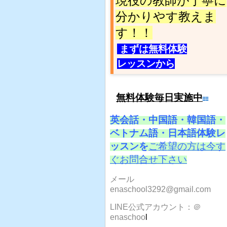
現役の教師が丁寧に
分かりやす教えま
す
！！
まずは無料体験
レッスンから
無料体験毎日実施中
英会話・中国語・韓国語・
ベトナム語・日本語体験レ
ッスンを
ご希望の方は今す
ぐお問合せ下さい
メール
enaschool3292@gmail.com
LINE公式アカウント：＠
enaschoo
l