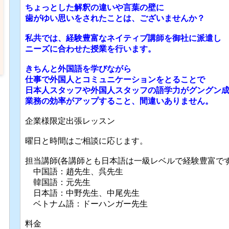
ちょっとした解釈の違いや言葉の壁に
歯がゆい思いをされたことは、ございませんか？
私共では、経験豊富なネイティブ講師を御社に派遣し
ニーズに合わせた授業を行います。
きちんと外国語を学びながら
仕事で外国人とコミュニケーションをとることで
日本人スタッフや外国人スタッフの語学力が
グングン
業務の効率がアップすること、間違いありません。
企業様限定出張レッスン
曜日と時間はご相談に応じます。
担当講師(各講師とも日本語は一級レベルで経験豊富です
中国語：趙先生、呉先生
韓国語：元先生
日本語：中野先生、中尾先生
ベトナム語：ドーハンガー先生
料金