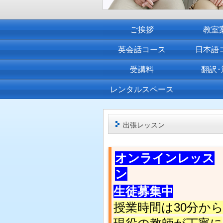
ご挨拶
教室
英会話コース
日本語
受講料
翻訳･
レンタルスペース
出張レッスン
オンラインレッス
ン
生徒募集中
授業時間は30分か