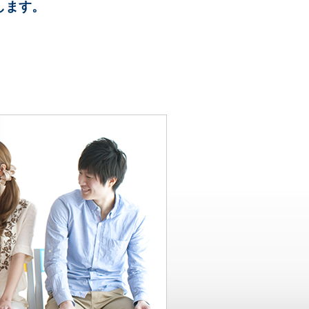
します。
。