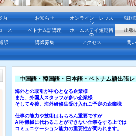
案内
お知らせ
オンライン レッス
韓国
ン
コース
ベトナム語講座
ホームステイ短期留
出張
学
通訳
講師募集
アクセス
問
中国語・韓国語・日本語・ベトナム語出張レ
海外との取引が中心となる企業様
また、外国人スタッフが多い企業様
そして今後、海外研修生受け入れご予定の企業様
仕事の能力や技術はもちろん重要ですが
AIや機械に代わることができない仕事をする上では
ら
コミュニケーション能力の重要性が問われます。