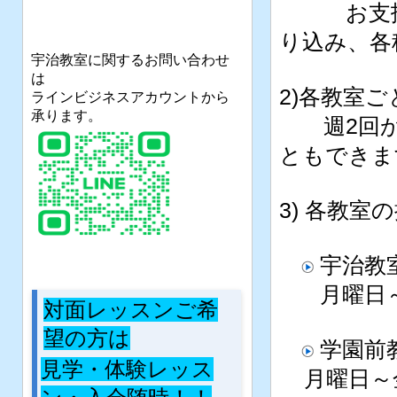
お支払い
り込み、各
宇治教室に関するお問い合わせ
は
2)各教室
ラインビジネスアカウントから
承ります。
週2回か
ともできま
3) 各教室
宇治教
月曜日～日曜
対面レッスンご希
望の方は
学園前
見学・体験レッス
月曜日～金曜