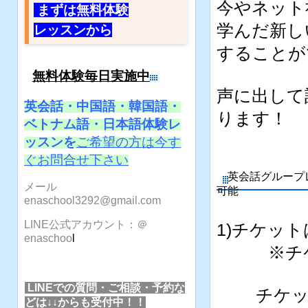
今やネット
まずは無料体験
学んだ新し
レッスンから
することが
無料体験毎日実施中
声に出して
英会話・中国語・韓国語・
ります！
ベトナム語・日本語体験レ
ッスンを
ご希望の方は今す
ぐお問合せ下さい
英会話グループレ
メール
可能
enaschool3292@gmail.com
LINE公式アカウント：＠
1)チケット
enaschoo
l
※チケッ
LINEでの質問・ご相談・予約な
チケット
どは↓↓からも受付中！！