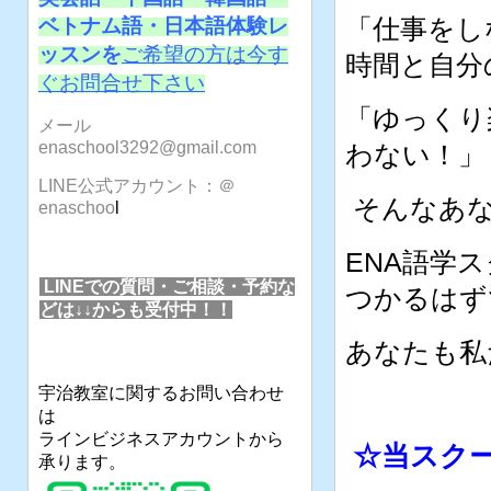
「仕事をし
ベトナム語・日本語体験レ
ッスンを
ご希望の方は今す
時間と自分
ぐお問合せ下さい
「ゆっくり
メール
enaschool3292@gmail.com
わない！」
LINE公式アカウント：＠
そんなあな
enaschoo
l
ENA語学
LINEでの質問・ご相談・予約な
つかるはず
どは↓↓からも受付中！！
あなたも私
宇治教室に関するお問い合わせ
は
ラインビジネスアカウントから
☆当スク
承ります。