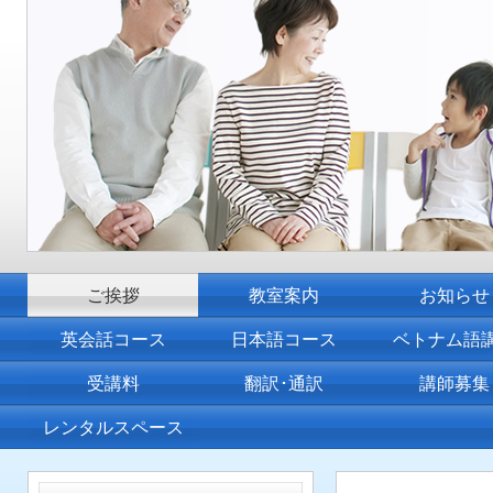
ご挨拶
教室案内
お知らせ
英会話コース
日本語コース
ベトナム語
受講料
翻訳･通訳
講師募集
レンタルスペース